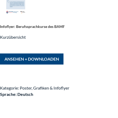
NETZWERK – Wer sind wir?
Infoflyer: Berufssprachkurse des BAMF
Kurzübersicht
Warum es uns gibt
Unsere Mitglieder
ANSEHEN + DOWNLOADEN
Regionalbotschafter
Das Team
Kategorie: Poster, Grafiken & Infoflyer
Sprache: Deutsch
Zugang zum Arbeitsmarkt