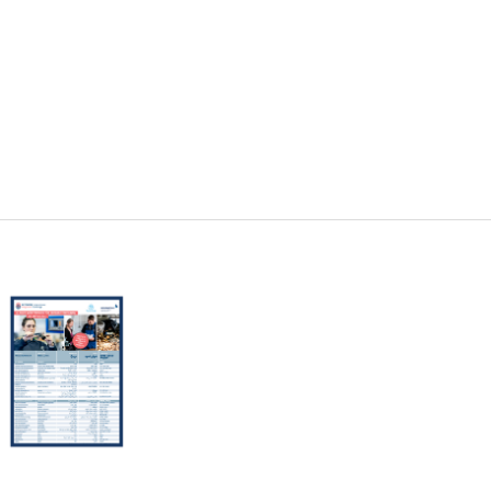
#NUIFerklärt
Erklärvideos
Mitgliederbefragung
SUCHE