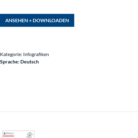
Integrieren & Binden
ANSEHEN + DOWNLOADEN
Integrationsscouts
Sprache
Kategorie: Infografiken
Sprache: Deutsch
Fördermöglichkeiten
Beschäftigung
Ausbildung
Einwanderung in die Ausbildung