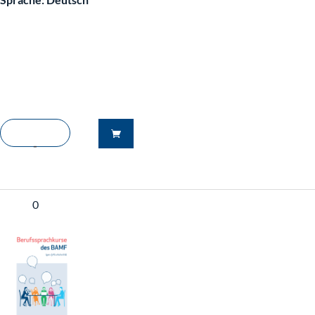
-
0
+