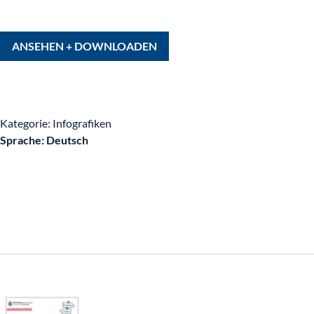
Integrieren & Binden
ANSEHEN + DOWNLOADEN
Integrationsscouts
Sprache
Kategorie: Infografiken
Sprache: Deutsch
Fördermöglichkeiten
Beschäftigung
Ausbildung
Einwanderung in die Ausbildung