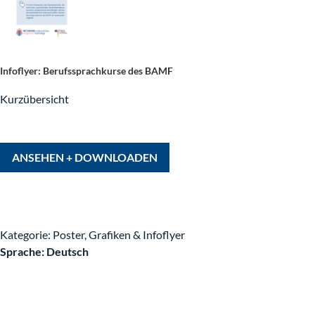
NETZWERK – Wer sind wir?
Infoflyer: Berufssprachkurse des BAMF
Kurzübersicht
Warum es uns gibt
Unsere Mitglieder
ANSEHEN + DOWNLOADEN
Regionalbotschafter
Das Team
Kategorie: Poster, Grafiken & Infoflyer
Sprache: Deutsch
Zugang zum Arbeitsmarkt