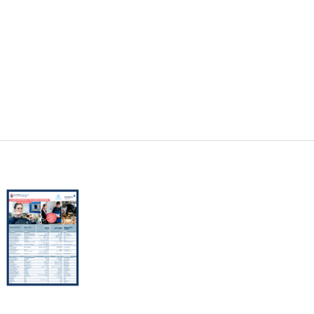
#NUIFerklärt
Erklärvideos
Mitgliederbefragung
SUCHE